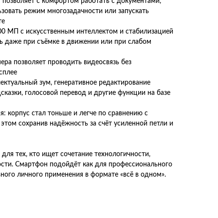
 позволяет с комфортом работать с документами,
ьзовать режим многозадачности или запускать
те
00 МП с искусственным интеллектом и стабилизацией
ь даже при съёмке в движении или при слабом
ера позволяет проводить видеосвязь без
сплее
лектуальный зум, генеративное редактирование
сказки, голосовой перевод и другие функции на базе
я: корпус стал тоньше и легче по сравнению с
том сохранив надёжность за счёт усиленной петли и
р для тех, кто ищет сочетание технологичности,
сти. Смартфон подойдёт как для профессионального
вного личного применения в формате «всё в одном».