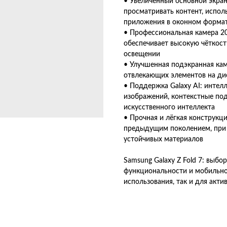
• Увеличенный основной экран
просматривать контент, испол
приложения в оконном форма
• Профессиональная камера 2
обеспечивает высокую чёткост
освещении
• Улучшенная подэкранная кам
отвлекающих элементов на ди
• Поддержка Galaxy AI: интел
изображений, контекстные под
искусственного интеллекта
• Прочная и лёгкая конструкци
предыдущим поколением, при э
устойчивых материалов
Samsung Galaxy Z Fold 7: выбо
функциональности и мобильно
использования, так и для акти