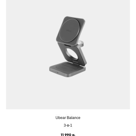
Ubear Balance
3-в-1
11 990
р.