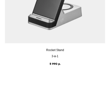
Rocket Stand
3-в-1
5 990
р.