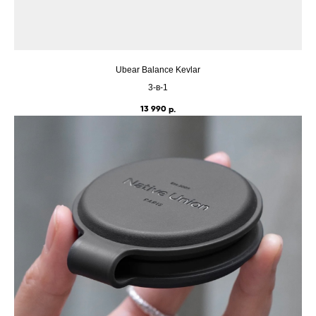
Ubear Balance Kevlar
3-в-1
13 990
р.