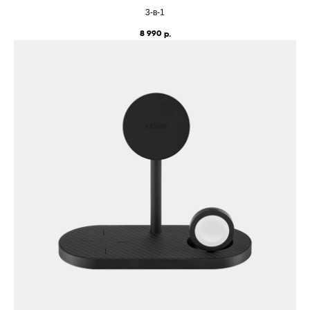
3-в-1
8 990
р.