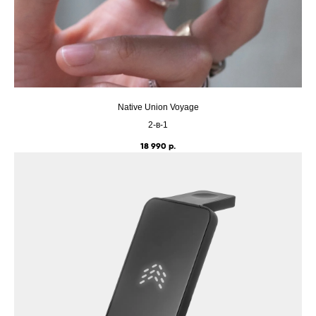
Native Union Voyage
2-в-1
18 990
р.