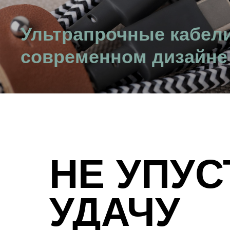
Ультрапрочные кабели
современном дизайне
Подробнее
НЕ УПУС
УДАЧУ