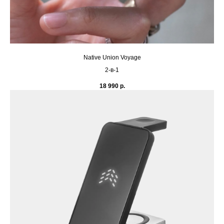
Native Union Voyage
2-в-1
18 990
р.