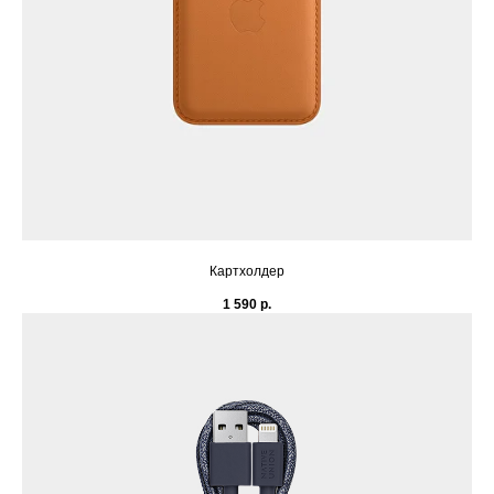
Картхолдер
1 590
р.