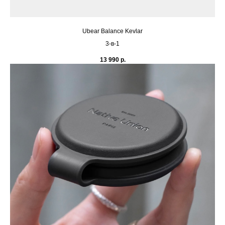
Ubear Balance Kevlar
3-в-1
13 990
р.