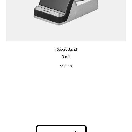
Rocket Stand
3-в-1
5 990
р.