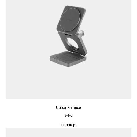
Ubear Balance
3-в-1
11 990
р.