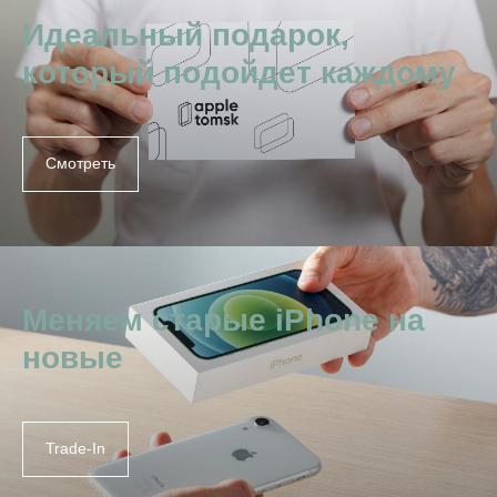
Идеальный подарок,
который подойдет каждому
Смотреть
Меняем старые iPhone на
новые
Trade-In