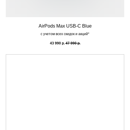
AirPods Max USB-C Blue
с учетом всех скидок и акций*
43 990
р.
47 990
р.